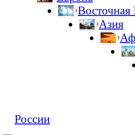
Восточная
Азия
Аф
России