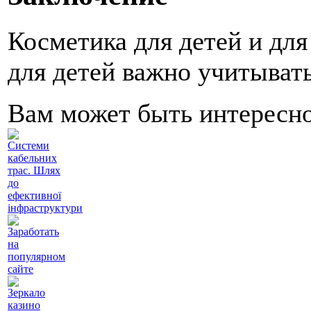
Косметика для детей и дл
для детей важно учитывать
Вам может быть интересн
Системи
кабельних
трас. Шлях
до
ефективної
інфраструктури
Заработать
на
популярном
сайте
Зеркало
казино