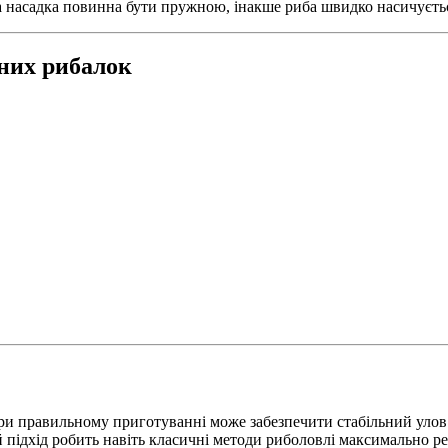
 насадка повинна бути пружною, інакше риба швидко насичуєть
них рибалок
ри правильному приготуванні може забезпечити стабільний улов.
 підхід робить навіть класичні методи риболовлі максимально р