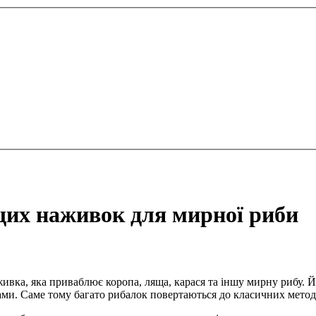
щих наживок для мирної риби
живка, яка приваблює коропа, ляща, карася та іншу мирну рибу. 
ми. Саме тому багато рибалок повертаються до класичних метод