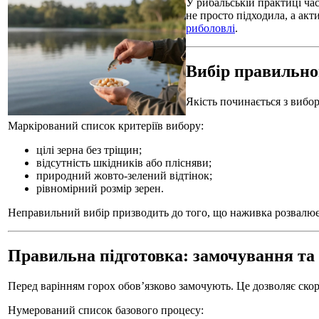
У рибальській практиці ча
не просто підходила, а акт
риболовлі
.
Вибір правильно
Якість починається з вибо
Маркірований список критеріїв вибору:
цілі зерна без тріщин;
відсутність шкідників або плісняви;
природний жовто-зелений відтінок;
рівномірний розмір зерен.
Неправильний вибір призводить до того, що наживка розвалюєт
Правильна підготовка: замочування та
Перед варінням горох обов’язково замочують. Це дозволяє скор
Нумерований список базового процесу: