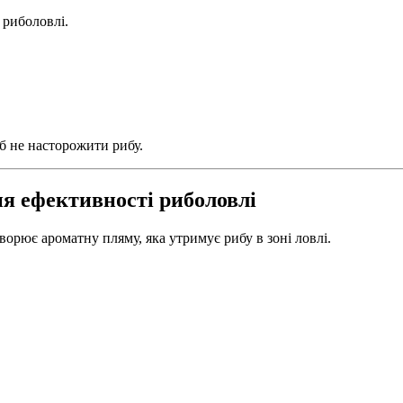
 риболовлі.
б не насторожити рибу.
ня ефективності риболовлі
ворює ароматну пляму, яка утримує рибу в зоні ловлі.