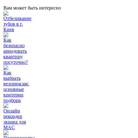
Вам может быть интересно
Отбеливание
зубов в г.
Киев
Как
безопасно
арендовать
квартиру
посуточно?
Как
выбрать
велорюкзак:
основные
критерии
подбора
Онлайн
рекордер
экрана для
MAC
Преимущества