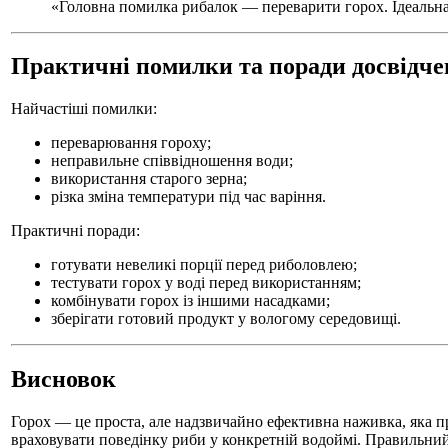
«Головна помилка рибалок — переварити горох. Ідеальна
Практичні помилки та поради досвідче
Найчастіші помилки:
переварювання гороху;
неправильне співвідношення води;
використання старого зерна;
різка зміна температури під час варіння.
Практичні поради:
готувати невеликі порції перед риболовлею;
тестувати горох у воді перед використанням;
комбінувати горох із іншими насадками;
зберігати готовий продукт у вологому середовищі.
Висновок
Горох — це проста, але надзвичайно ефективна наживка, яка п
враховувати поведінку риби у конкретній водоймі. Правильний