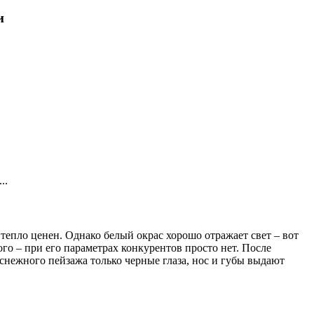
и
..
тепло ценен. Однако белый окрас хорошо отражает свет – вот
ого – при его параметрах конкурентов просто нет. После
оснежного пейзажа только черные глаза, нос и губы выдают