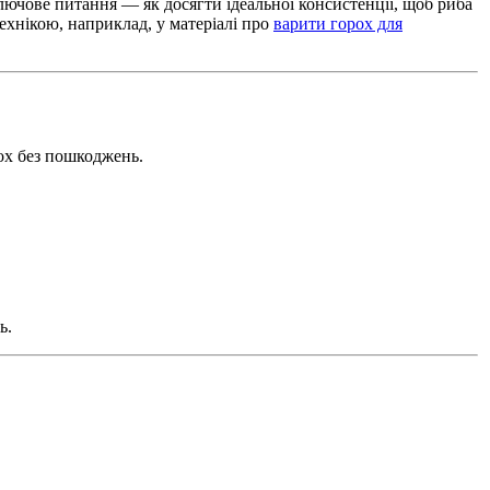
лючове питання — як досягти ідеальної консистенції, щоб риба
технікою, наприклад, у матеріалі про
варити горох для
рох без пошкоджень.
ь.