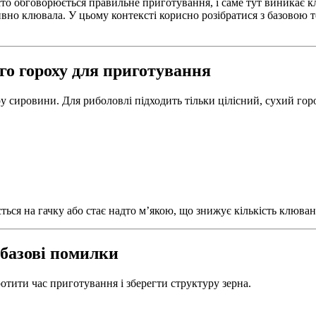
сто обговорюється правильне приготування, і саме тут виникає к
ивно клювала. У цьому контексті корисно розібратися з базовою 
го гороху для приготування
ру сировини. Для риболовлі підходить тільки цілісний, сухий го
ься на гачку або стає надто м’якою, що знижує кількість клюван
 базові помилки
отити час приготування і зберегти структуру зерна.