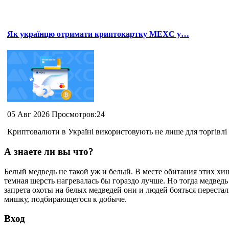
Як українцю отримати криптокартку MEXC у…
05 Авг 2026 Просмотров:24
Криптовалюти в Україні використовують не лише для торгівлі 
А знаете ли вы что?
Белый медведь не такой уж и белый. В месте обитания этих х
темная шерсть нагревалась бы гораздо лучше. Но тогда медведь
запрета охоты на белых медведей они и людей бояться перестал
мишку, подбирающегося к добыче.
Вход