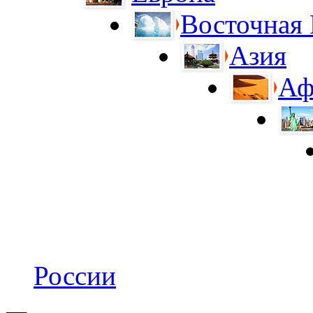
Восточная
Азия
Аф
России