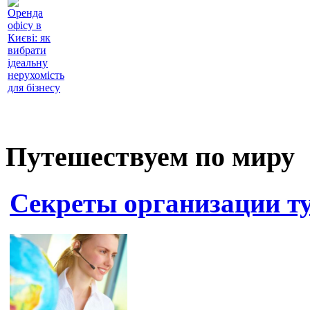
Оренда
офісу в
Києві: як
вибрати
ідеальну
нерухомість
для бізнесу
Путешествуем по миру
Секреты организации ту