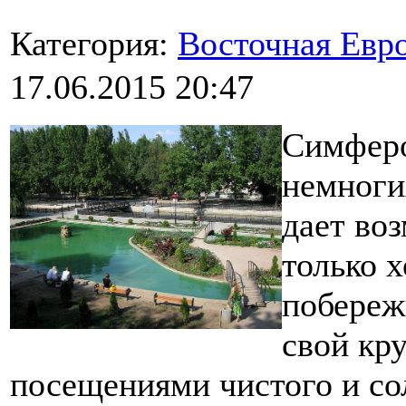
Категория:
Восточная Евр
17.06.2015 20:47
Симферо
немноги
дает во
только 
побереж
свой кр
посещениями чистого и со