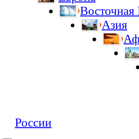
Восточная
Азия
Аф
России