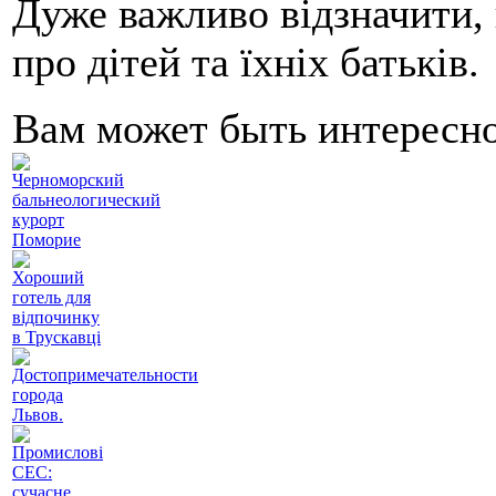
Дуже важливо відзначити, 
про дітей та їхніх батьків.
Вам может быть интересн
Черноморский
бальнеологический
курорт
Поморие
Хороший
готель для
відпочинку
в Трускавці
Достопримечательности
города
Львов.
Промислові
СЕС:
сучасне