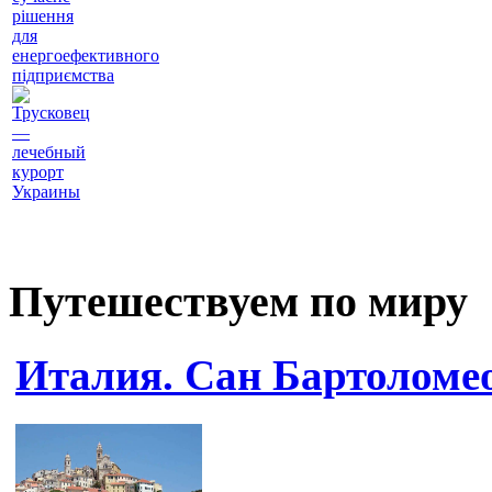
рішення
для
енергоефективного
підприємства
Трусковец
—
лечебный
курорт
Украины
Путешествуем по миру
Италия. Сан Бартоломе