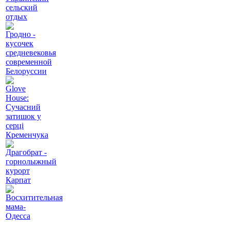
сельский
отдых
Гродно -
кусочек
средневековья
современной
Белоруссии
Glove
House:
Сучасний
затишок у
серці
Кременчука
Драгобрат -
горнолыжный
курорт
Карпат
Восхитительная
мама-
Одесса