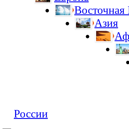
Восточная
Азия
Аф
России