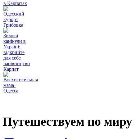
в Карпатах
Одесский
курорт
Грибовка
Зимові
канікули в
Україні:
відкрийте
для себе
чарівництво
Карпат
Восхитительная
мама-
Одесса
Путешествуем по миру