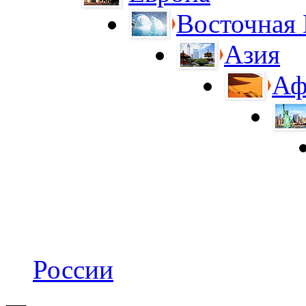
Восточная
Азия
Аф
России