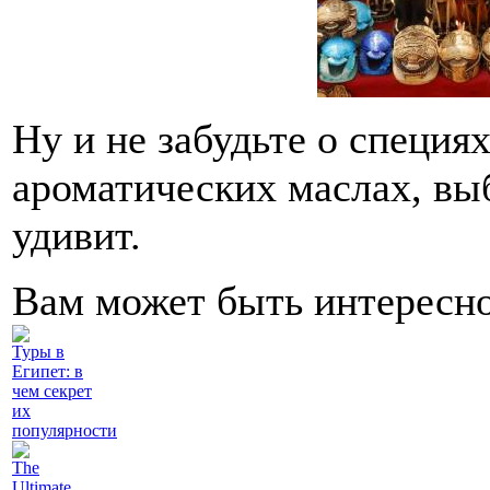
Ну и не забудьте о специях
ароматических маслах, вы
удивит.
Вам может быть интересн
Туры в
Египет: в
чем секрет
их
популярности
The
Ultimate