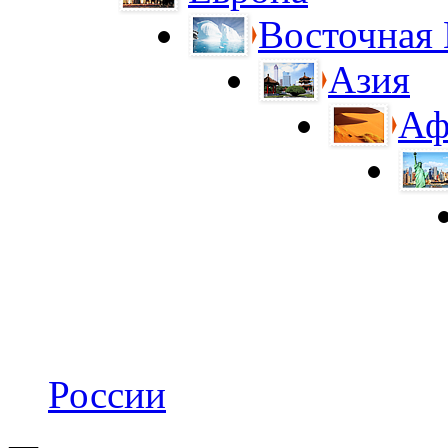
Восточная
Азия
Аф
России