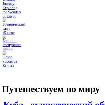
Journey:
Exploring
the Wonders
of Egypt
Ботанический
сад в
Женеве
Бенин —
Республика
Бенин
Обзор
курортов
Египта
Путешествуем по миру
Куба - туристический об