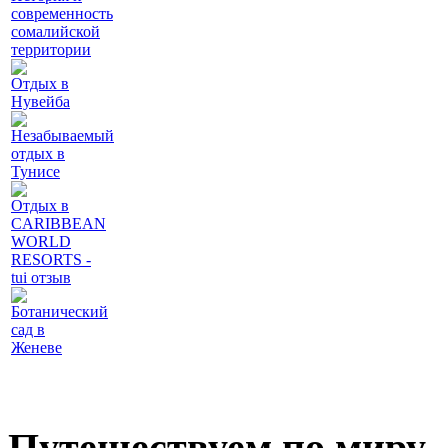
современность
сомалийской
территории
Отдых в
Нувейба
Незабываемый
отдых в
Тунисе
Отдых в
CARIBBEAN
WORLD
RESORTS -
tui отзыв
Ботанический
сад в
Женеве
Путешествуем по миру