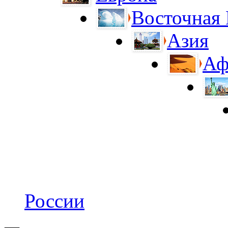
Восточная
Азия
Аф
России