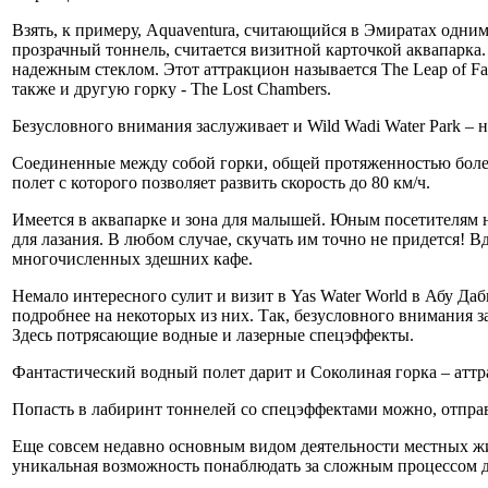
Взять, к примеру, Aquaventura, считающийся в Эмиратах одни
прозрачный тоннель, считается визитной карточкой аквапарка.
надежным стеклом. Этот аттракцион называется The Leap of Fa
также и другую горку - The Lost Chambers.
Безусловного внимания заслуживает и Wild Wadi Water Park –
Соединенные между собой горки, общей протяженностью боле
полет с которого позволяет развить скорость до 80 км/ч.
Имеется в аквапарке и зона для малышей. Юным посетителям 
для лазания. В любом случае, скучать им точно не придется! 
многочисленных здешних кафе.
Немало интересного сулит и визит в Yas Water World в Абу Да
подробнее на некоторых из них. Так, безусловного внимания 
Здесь потрясающие водные и лазерные спецэффекты.
Фантастический водный полет дарит и Соколиная горка – аттр
Попасть в лабиринт тоннелей со спецэффектами можно, отправ
Еще совсем недавно основным видом деятельности местных жит
уникальная возможность понаблюдать за сложным процессом 