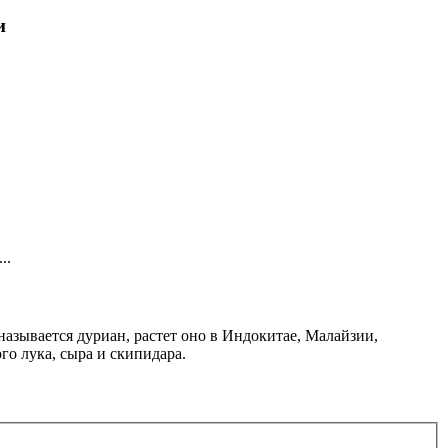
и
..
называется дуриан, растет оно в Индокитае, Малайзии,
о лука, сыра и скипидара.