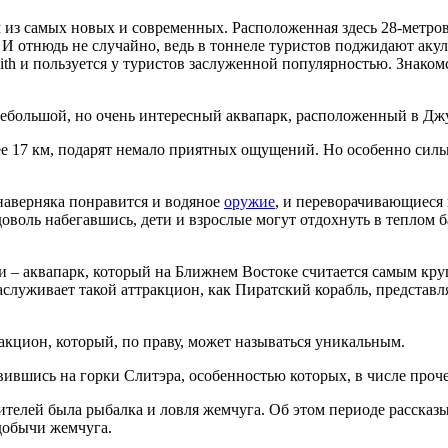
м из самых новых и современных. Расположенная здесь 28-метро
 И отнюдь не случайно, ведь в тоннеле туристов поджидают акул
ith и пользуется у туристов заслуженной популярностью. Знако
 небольшой, но очень интересный аквапарк, расположенный в Дж
е 17 км, подарят немало приятных ощущений. Но особенно сил
наверняка понравится и водяное
оружие
, и переворачивающиеся 
Вдоволь набегавшись, дети и взрослые могут отдохнуть в теплом
би – аквапарк, который на Ближнем Востоке считается самым кр
заслуживает такой аттракцион, как Пиратский корабль, представ
акцион, который, по праву, может называться уникальным.
ившись на горки Слитэра, особенностью которых, в числе проче
елей была рыбалка и ловля жемчуга. Об этом периоде рассказы
добычи жемчуга.