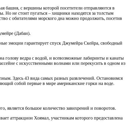
вая башня, с вершины которой посетители отправляются в
ы. Но не стоит пугаться – хищники находятся за толстым
мство с обитателями морского дна можно продолжить, посетив
умейре (Дабаи).
ьные эмоции гарантирует спуск Джумейра Скейра, свободный
на голову ведра с водой, и всевозможные лабиринты и канаты
 бассейне с искусственными волнами или перекусить в одном из
упным. Здесь 43 вида самых разных развлечений. Остановимся
ляющий собой первые в мире американские горки на воде.
го, является большое количество завихрений и поворотов.
вает аттракцион Хоямал, участникам которого предоставлена