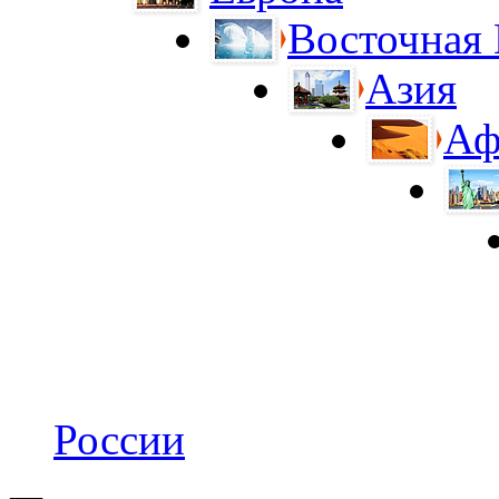
Восточная
Азия
Аф
России