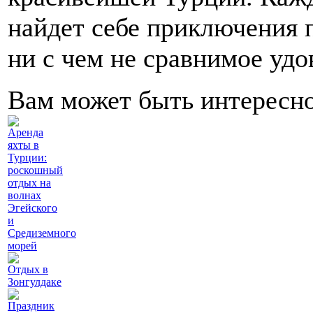
найдет себе приключения п
ни с чем не сравнимое удо
Вам может быть интересн
Аренда
яхты в
Турции:
роскошный
отдых на
волнах
Эгейского
и
Средиземного
морей
Отдых в
Зонгулдаке
Праздник