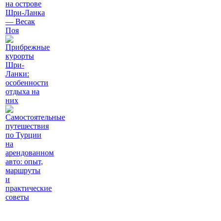
на острове
Шри-Ланка
— Весак
Поя
Прибрежные
курорты
Шри-
Ланки:
особенности
отдыха на
них
Самостоятельные
путешествия
по Турции
на
арендованном
авто: опыт,
маршруты
и
практические
советы