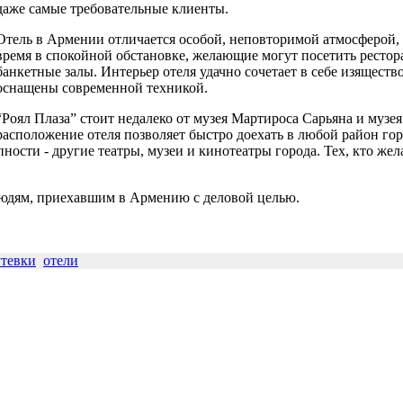
даже самые требовательные клиенты.
Отель в Армении отличается особой, неповторимой атмосферой,
время в спокойной обстановке, желающие могут посетить ресторан
банкетные залы. Интерьер отеля удачно сочетает в себе изяществ
оснащены современной техникой.
“Роял Плаза” стоит недалеко от музея Мартироса Сарьяна и музея
расположение отеля позволяет быстро доехать в любой район го
ности - другие театры, музеи и кинотеатры города. Тех, кто жел
 людям, приехавшим в Армению с деловой целью.
тевки
отели