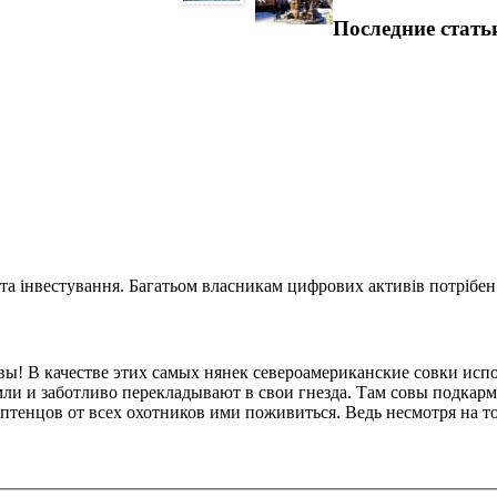
Последние стать
та інвестування. Багатьом власникам цифрових активів потрібен.
овы! В качестве этих самых нянек североамериканские совки ис
мли и заботливо перекладывают в свои гнезда. Там совы подка
птенцов от всех охотников ими поживиться. Ведь несмотря на то,