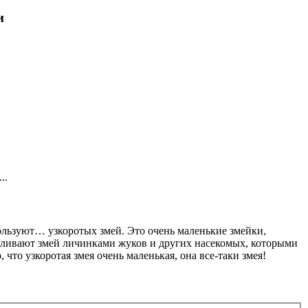
и
..
пользуют… узкоротых змей. Это очень маленькие змейки,
рмливают змей личинками жуков и других насекомых, которыми
 что узкоротая змея очень маленькая, она все-таки змея!