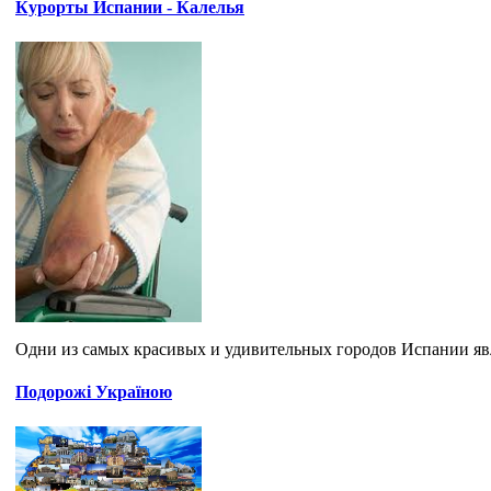
Курорты Испании - Калелья
Одни из самых красивых и удивительных городов Испании явля
Подорожі Україною