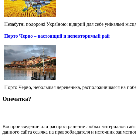
Незабутні подорожі Україною: відкрий для себе унікальні місця
Порто Черво – настоящий и неповторимый рай
Порто Черво, небольшая деревенька, расположившаяся на побе
Опечатка?
Воспроизведение или распространение любых материалов сайт
данного сайта ссылка на правообладателя и источник заимство