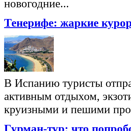
новогодние...
Тенерифе: жаркие куро
В Испанию туристы отпр
активным отдыхом, экзот
круизными и пешими прог
Гурман-тур: что попроб