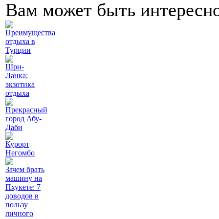
Вам может быть интересн
Преимущества
отдыха в
Турции
Шри-
Ланка:
экзотика
отдыха
Прекрасный
город Абу-
Даби
Курорт
Негомбо
Зачем брать
машину на
Пхукете: 7
доводов в
пользу
личного