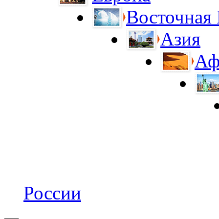
Восточная
Азия
Аф
России