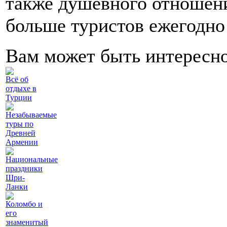
также душевного отношени
больше туристов ежегодно
Вам может быть интересн
Всё об
отдыхе в
Турции
Незабываемые
туры по
Древней
Армении
Национальные
праздники
Шри-
Ланки
Коломбо и
его
знаменитый