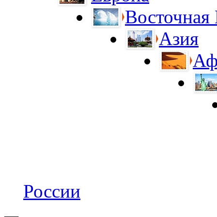
Восточная
Азия
Аф
России