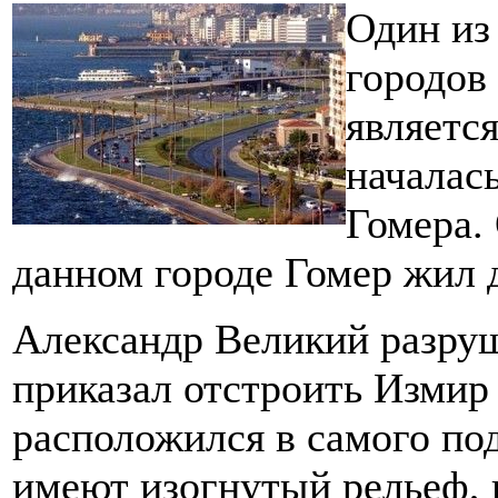
Один из
городов
являетс
началась
Гомера.
данном городе Гомер жил д
Александр Великий разруш
приказал отстроить Измир
расположился в самого по
имеют изогнутый рельеф, 