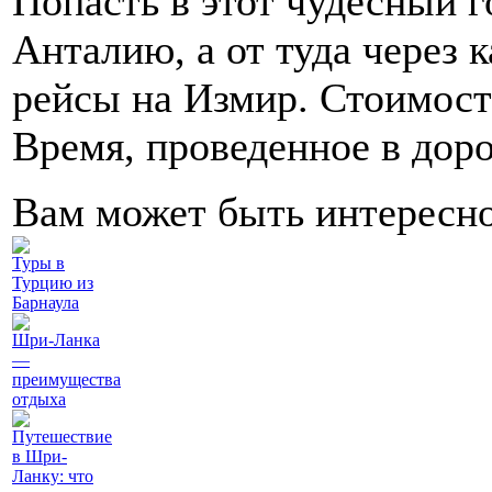
Попасть в этот чудесный г
Анталию, а от туда через 
рейсы на Измир. Стоимость
Время, проведенное в доро
Вам может быть интересн
Туры в
Турцию из
Барнаула
Шри-Ланка
—
преимущества
отдыха
Путешествие
в Шри-
Ланку: что