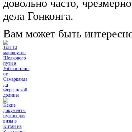
довольно часто, чрезмерн
дела Гонконга.
Вам может быть интересн
Топ-10
маршрутов
Шелкового
пути в
Узбекистане:
от
Самарканда
до
Ферганской
долины
Какие
документы
нужны для
визы в
Китай из
Казахстана