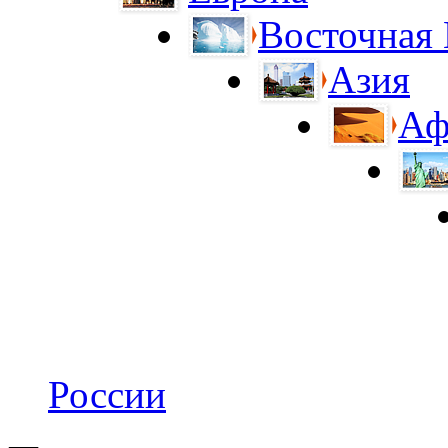
Восточная
Азия
Аф
России