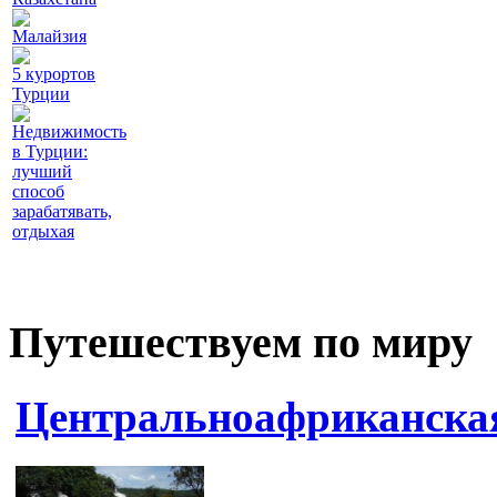
Малайзия
5 курортов
Турции
Недвижимость
в Турции:
лучший
способ
зарабатявать,
отдыхая
Путешествуем по миру
Центральноафриканская