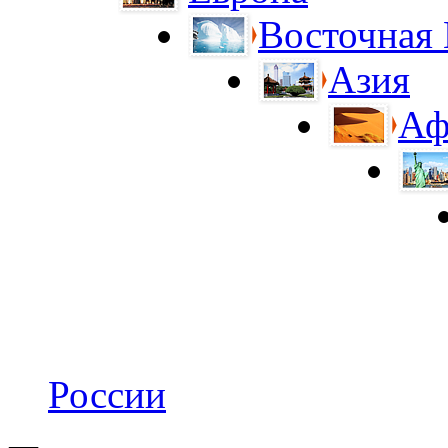
Восточная
Азия
Аф
России