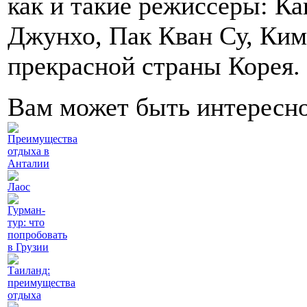
как и такие режиссеры: К
Джунхо, Пак Кван Су, Ким
прекрасной страны Корея.
Вам может быть интересн
Преимущества
отдыха в
Анталии
Лаос
Гурман-
тур: что
попробовать
в Грузии
Таиланд:
преимущества
отдыха