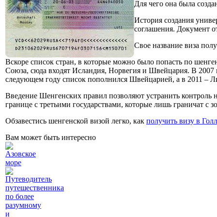
Для чего она была созда
История создания униве
соглашения. Документ о
Свое название виза пол
Вскоре список стран, в которые можно было попасть по шенген
Союза, сюда входят Исландия, Норвегия и Швейцария. В 2007 
следующем году список пополнился Швейцарией, а в 2011 – 
Введение Шенгенских правил позволяют устранить контроль на
границе с третьими государствами, которые лишь граничат с з
Обзавестись шенгенской визой легко, как
получить визу в Гол
Вам может быть интересно
Азовское
море
Путеводитель
путешественника
по более
разумному
и