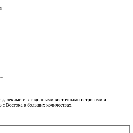
и
..
е с далекими и загадочными восточными островами и
 с Востока в больших количествах.