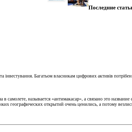
Последние стать
та інвестування. Багатьом власникам цифрових активів потрібен.
 в самолете, называется «антимакасар», а связано это названи
ких географических открытий очень ценились, а потому везлись