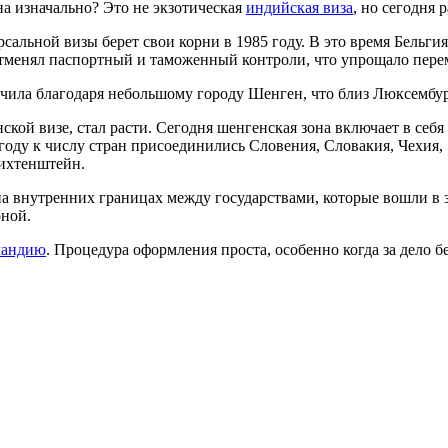
на изначально? Это не экзотическая
индийская виза
, но сегодня 
рсальной визы берет свои корни в 1985 году. В это время Бельг
тменял паспортный и таможенный контроли, что упрощало перем
учила благодаря небольшому городу Шенген, что близ Люксембур
ской визе, стал расти. Сегодня шенгенская зона включает в себ
году к числу стран присоединились Словения, Словакия, Чехия, 
Лихтенштейн.
 внутренних границах между государствами, которые вошли в зо
оной.
ландию
. Процедура оформления проста, особенно когда за дело 