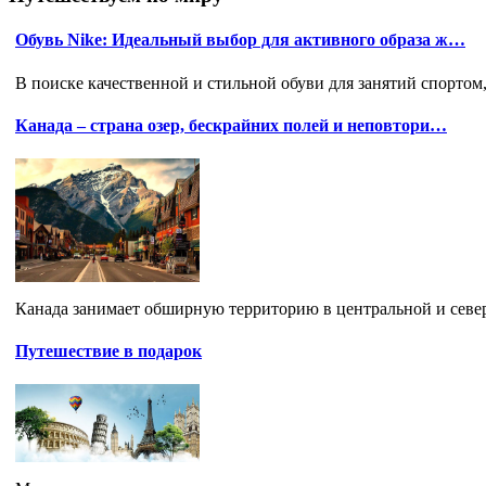
Обувь Nike: Идеальный выбор для активного образа ж…
В поиске качественной и стильной обуви для занятий спортом
Канада – страна озер, бескрайних полей и неповтори…
Канада занимает обширную территорию в центральной и северн
Путешествие в подарок