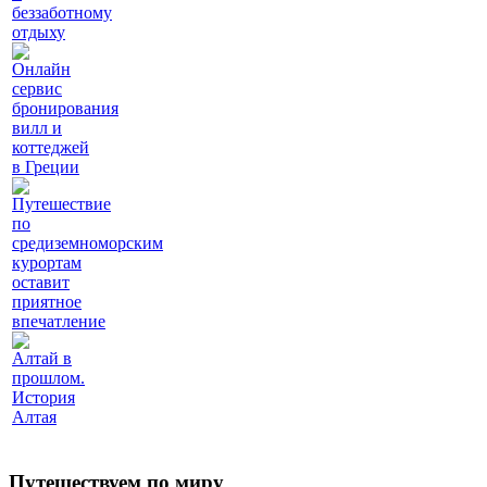
беззаботному
отдыху
Онлайн
сервис
бронирования
вилл и
коттеджей
в Греции
Путешествие
по
средиземноморским
курортам
оставит
приятное
впечатление
Алтай в
прошлом.
История
Алтая
Путешествуем по миру