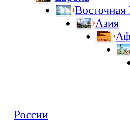
Восточная
Азия
Аф
России