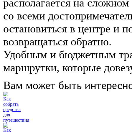
располагается на сложном
со всеми достопримечател
остановиться в центре и п
возвращаться обратно.
Удобным и бюджетным тра
маршрутки, которые довез
Вам может быть интересн
Как
собрать
средства
для
путешествия
Как