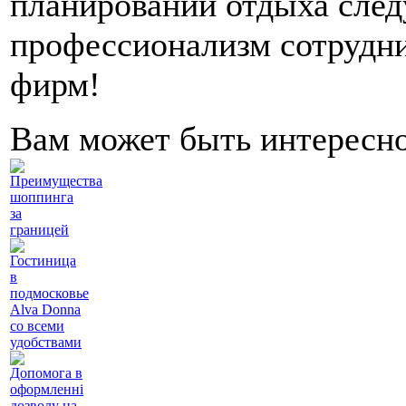
планировании отдыха след
профессионализм сотрудни
фирм!
Вам может быть интересн
Преимущества
шоппинга
за
границей
Гостиница
в
подмосковье
Alva Donna
со всеми
удобствами
Допомога в
оформленні
дозволу на