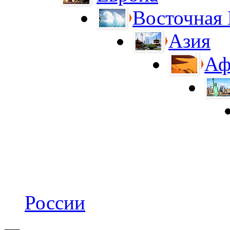
Восточная
Азия
Аф
России