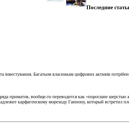
Последние стать
та інвестування. Багатьом власникам цифрових активів потрібен.
яда приматов, вообще-то переводится как «поросшие шерстью жен
надлежит карфагенскому мореходу Ганнону, который встретил пл