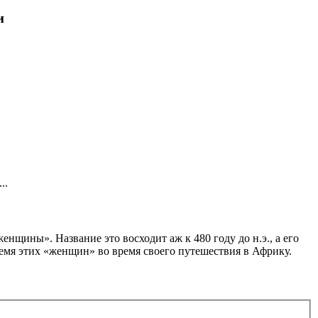
и
..
щины». Название это восходит аж к 480 году до н.э., а его
емя этих «женщин» во время своего путешествия в Африку.