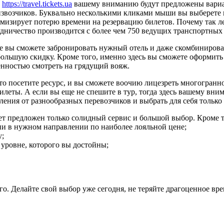
ь
https://travel.tickets.ua
вашему вниманию будут предложены вариан
извозчиков. Буквально несколькими кликами мыши вы выберете н
мизирует потерю времени на резервацию билетов. Почему так ле
удничество производится с более чем 750 ведущих транспортных
е вы сможете забронировать нужный отель и даже скомбинироват
большую скидку. Кроме того, именно здесь вы сможете оформить 
енностью смотреть на грядущий вояж.
то посетите ресурс, и вы сможете воочию лицезреть многогранн
еты. А если вы еще не спешите в тур, тогда здесь вашему вни
ения от разнообразных перевозчиков и выбрать для себя только
т предложен только солидный сервис и большой выбор. Кроме т
и в нужном направлении по наиболее лояльной цене;
у;
 уровне, которого вы достойны;
. Делайте свой выбор уже сегодня, не теряйте драгоценное врем