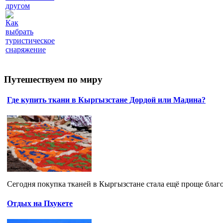
другом
Как
выбрать
туристическое
снаряжение
Путешествуем по миру
Где купить ткани в Кыргызстане Дордой или Мадина?
Сегодня покупка тканей в Кыргызстане стала ещё проще благ
Отдых на Пхукете