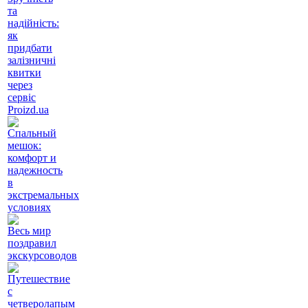
та
надійність:
як
придбати
залізничні
квитки
через
сервіс
Proizd.ua
Спальный
мешок:
комфорт и
надежность
в
экстремальных
условиях
Весь мир
поздравил
экскурсоводов
Путешествие
с
четверолапым