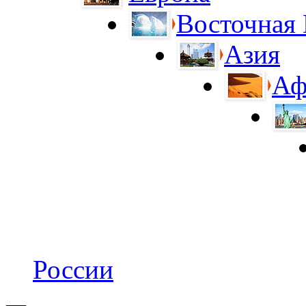
Восточная
Азия
Аф
России