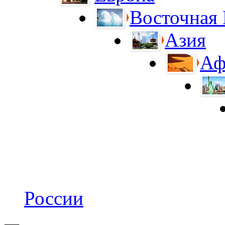
Восточная
Азия
Аф
России