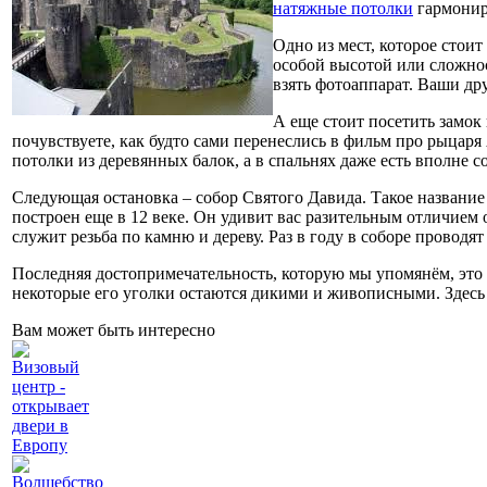
натяжные потолки
гармониру
Одно из мест, которое стоит
особой высотой или сложнос
взять фотоаппарат. Ваши др
А еще стоит посетить замок
почувствуете, как будто сами перенеслись в фильм про рыцар
потолки из деревянных балок, а в спальнях даже есть вполне
Следующая остановка – собор Святого Давида. Такое название
построен еще в 12 веке. Он удивит вас разительным отличием
служит резьба по камню и дереву. Раз в году в соборе проводя
Последняя достопримечательность, которую мы упомянём, это п
некоторые его уголки остаются дикими и живописными. Здесь 
Вам может быть интересно
Визовый
центр -
открывает
двери в
Европу
Волшебство