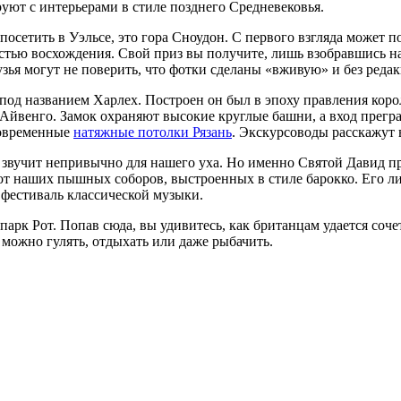
ют с интерьерами в стиле позднего Средневековья.
 посетить в Уэльсе, это гора Сноудон. С первого взгляда может п
тью восхождения. Свой приз вы получите, лишь взобравшись на 
узья могут не поверить, что фотки сделаны «вживую» и без реда
 под названием Харлех. Построен он был в эпоху правления корол
я Айвенго. Замок охраняют высокие круглые башни, а вход пре
 современные
натяжные потолки Рязань
. Экскурсоводы расскажут 
 звучит непривычно для нашего уха. Но именно Святой Давид п
 от наших пышных соборов, выстроенных в стиле барокко. Его л
т фестиваль классической музыки.
арк Рот. Попав сюда, вы удивитесь, как британцам удается соче
можно гулять, отдыхать или даже рыбачить.