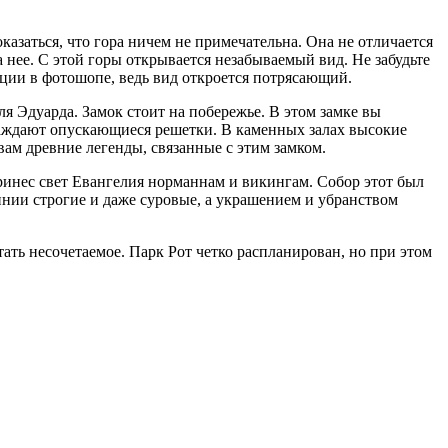
оказаться, что гора ничем не примечательна. Она не отличается
нее. С этой горы открывается незабываемый вид. Не забудьте
кции в фотошопе, ведь вид откроется потрясающий.
я Эдуарда. Замок стоит на побережье. В этом замке вы
граждают опускающиеся решетки. В каменных залах высокие
вам древние легенды, связанные с этим замком.
ринес свет Евангелия норманнам и викингам. Собор этот был
инии строгие и даже суровые, а украшением и убранством
тать несочетаемое. Парк Рот четко распланирован, но при этом