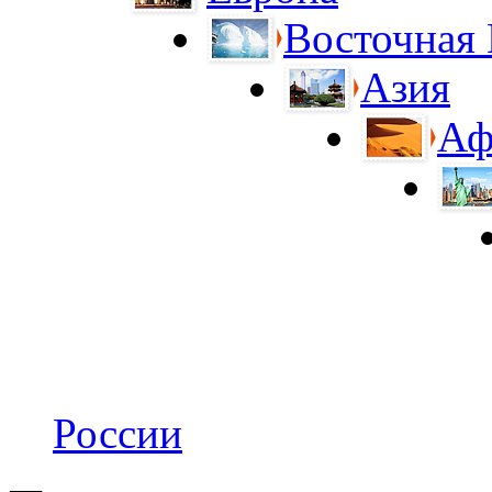
Восточная
Азия
Аф
России