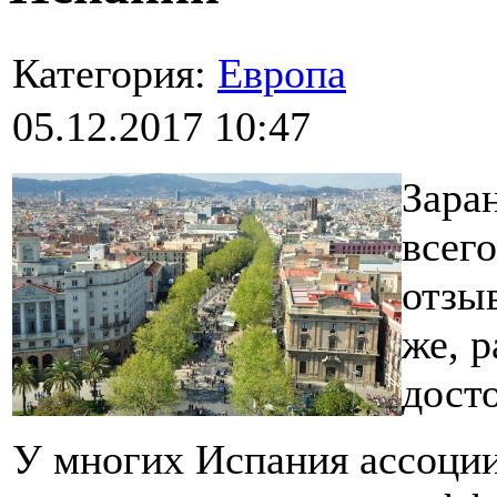
Категория:
Европа
05.12.2017 10:47
Зара
всего
отзыв
же, р
дост
У многих Испания ассоции