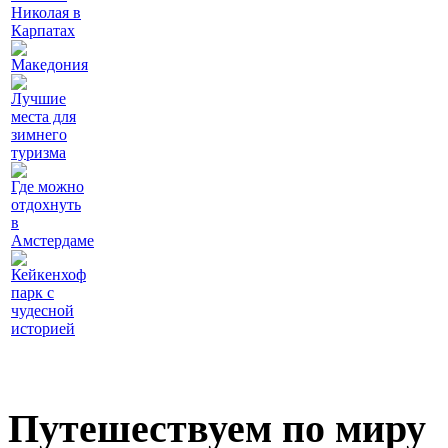
Николая в
Карпатах
Македония
Лучшие
места для
зимнего
туризма
Где можно
отдохнуть
в
Амстердаме
Кейкенхоф
парк с
чудесной
историей
Путешествуем по миру