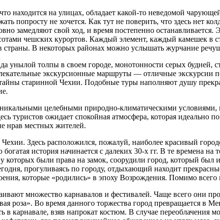
, что находится на улицах, обладает какой-то неведомой чарующ
ать попросту не хочется. Как тут не поверить, что здесь нет ко
ловно замедляют свой ход, и время постепенно останавливается. 
отами чешских курортов. Каждый элемент, каждый камешек в ст
 страны. В некоторых районах можно услышать журчание речуше
вида унылой толпы в своем городе, монотонности серых будней, с
влекательные экскурсионные маршруты — отличные экскурсии по
ые тайны старинной Чехии. Подобные туры наполняют душу пре
ие.
я уникальными целебными природно-климатическими условиями,
сь туристов ожидает спокойная атмосфера, которая идеально п
ие нрав местных жителей.
 Чехии. Здесь расположился, пожалуй, наиболее красивый горо
богатая история начинается с далеких 30-х гг. В те времена на
у которых были права на замок, соорудили город, который был 
годня, прогуливаясь по городу, отдыхающий находит прекрасны
оения, которые «родились» в эпоху Возрождения. Помимо всего
раивают множество карнавалов и фестивалей. Чаще всего они пр
ая роза». Во время данного торжества город превращается в Ме
ь в карнавале, взяв напрокат костюм. В случае переоблачения м