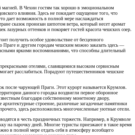
ей магией. В Чехии гостям так хорошо в эмоциональном
лдовского влияния. Здесь не покидает ощущение того, что
Это дает возможность в полной мере наслаждаться
ране сказок пронизан шепотом ветра, который несет аромат
к лазурных оттенков и покоряет гостей красота чешских озер.
тоит получить особое удовольствие от бесценного
 Праге и другим городам чешским можно заказать здесь —
красными яркими воспоминаниями, что способны длительный
 прекрасными отелями, славящимися высоким сервисным
омогает расслабиться. Порадуют путешественников чешские
док после чарующей Праги. Этот курорт называется Крумлов.
 территории данного городка воздвигли первое оборонное
известным благодаря собственному монетному двору,
е архитектурные строение, различные загадочные памятники
 прочего, здесь расположились многочисленные уютные отели.
оводятся в честь праздничных торжеств. Например, в Крумволе
кку на парочку дней. Многие туристы приезжают в такое время
ожно в полной мере отдать себя в атмосферу всеобщего