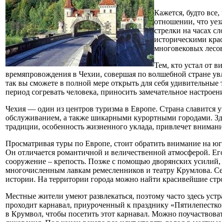
Кажется, будто все
отношении, что уезж
стрелки на часах с
историческими крас
многовековых лесов
Тем, кто устал от 
времяпровождения в Чехии, совершая по волшебной стране у
так вы сможете в полной мере открыть для себя удивительн
период согревать человека, приносить замечательное настроен
Чехия — один из центров туризма в Европе. Страна славитс
обслуживанием, а также шикарными курортными городами. Зде
традиции, особенность жизненного уклада, привлечет вниман
Просматривая туры по Европе, стоит обратить внимание на юг
Он отличается романтичной и величественной атмосферой. Его 
сооружение – крепость. Позже с помощью дворянских усилий, 
многочисленным лавкам ремесленников и театру Крумлова. Се
истории. На территории города можно найти красивейшие стр
Местные жители умеют развлекаться, поэтому часто здесь уст
проходит карнавал, приуроченный к празднику «Пятилепестков
в Крумвол, чтобы посетить этот карнавал. Можно поучаствоват