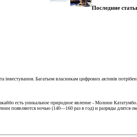
Последние стать
та інвестування. Багатьом власникам цифрових активів потрібен.
ракайбо есть уникальное природное явление - Молнии Кататумб
лнии появляются ночью (140—160 раз в год) и разряды длятся ок