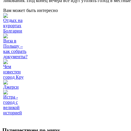
ликования. Под конец вечера все идут утолять голод в местны
Вам может быть интересно
Отдых на
курортах
Болгарии
Виза в
Польшу –
как собрать
документы?
Чем
известен
город Кру
Джерси
Истра -
город с
великой
историей
Путешествуем по миру