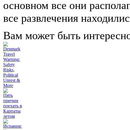
основном все они располаг
все развлечения находилис
Вам может быть интересн
Denmark
Travel
Warning:
Safety
Risks,
Political
Unrest &
More
Пять
причин
поехать в
Карпаты
летом
Испания: