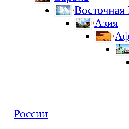
Восточная
Азия
Аф
России