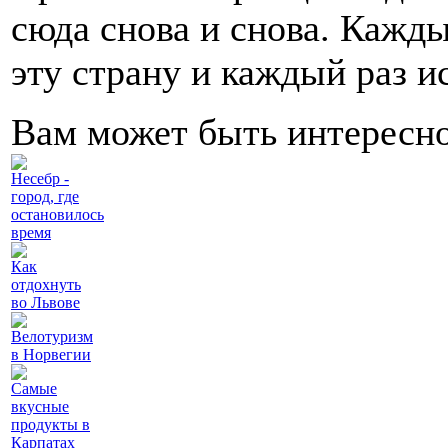
сюда снова и снова. Кажды
эту страну и каждый раз 
Вам может быть интересн
Несебр -
город, где
остановилось
время
Как
отдохнуть
во Львове
Велотуризм
в Норвегии
Самые
вкусные
продукты в
Карпатах