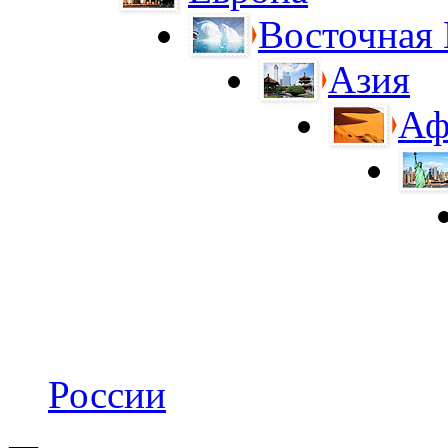
Восточная
Азия
Аф
России