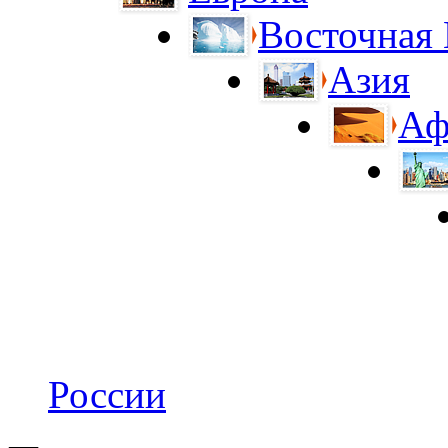
Восточная
Азия
Аф
России