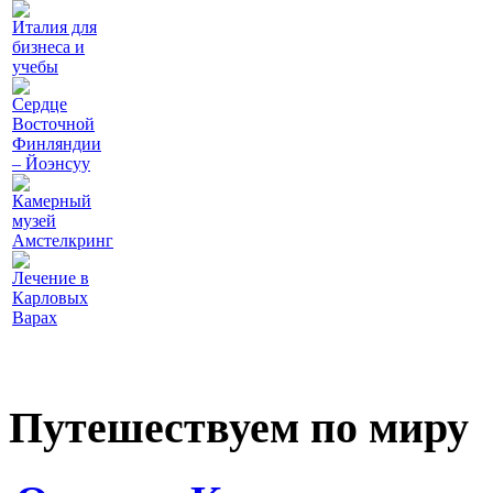
Италия для
бизнеса и
учебы
Сердце
Восточной
Финляндии
– Йоэнсуу
Камерный
музей
Амстелкринг
Лечение в
Карловых
Варах
Путешествуем по миру