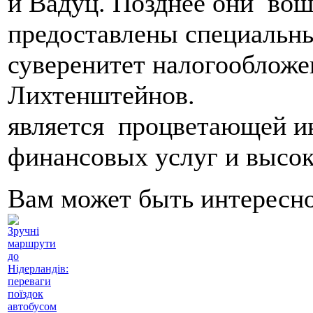
и Вадуц. Позднее они в
предоставлены специальны
суверенитет налогообложе
Лихтеншт
является процветающей и
финансовых услуг и высо
Вам может быть интересн
Зручні
маршрути
до
Нідерландів:
переваги
поїздок
автобусом