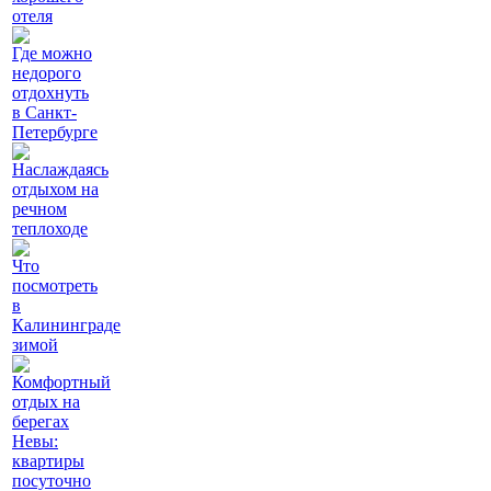
отеля
Где можно
недорого
отдохнуть
в Санкт-
Петербурге
Наслаждаясь
отдыхом на
речном
теплоходе
Что
посмотреть
в
Калининграде
зимой
Комфортный
отдых на
берегах
Невы:
квартиры
посуточно