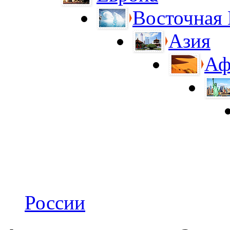
Восточная
Азия
Аф
России