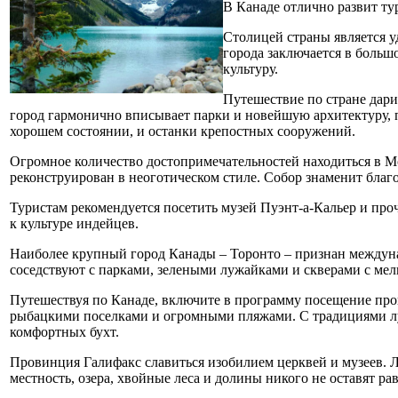
В Канаде отлично развит ту
Столицей страны является 
города заключается в больш
культуру.
Путешествие по стране дар
город гармонично вписывает парки и новейшую архитектуру, 
хорошем состоянии, и останки крепостных сооружений.
Огромное количество достопримечательностей находиться в М
реконструирован в неоготическом стиле. Собор знаменит благ
Туристам рекомендуется посетить музей Пуэнт-а-Кальер и про
к культуре индейцев.
Наиболее крупный город Канады – Торонто – признан междуна
соседствуют с парками, зелеными лужайками и скверами с ме
Путешествуя по Канаде, включите в программу посещение про
рыбацкими поселками и огромными пляжами. С традициями лу
комфортных бухт.
Провинция Галифакс славиться изобилием церквей и музеев. Л
местность, озера, хвойные леса и долины никого не оставят р