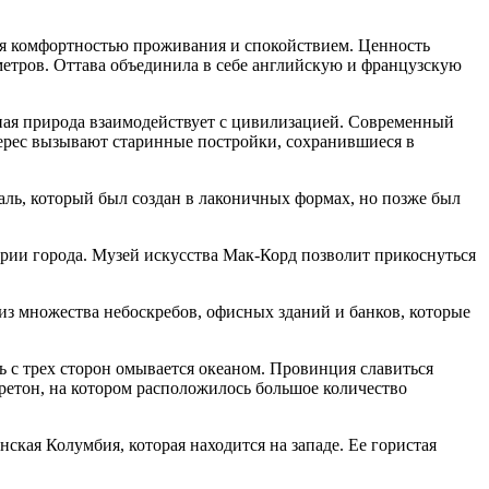
ся комфортностью проживания и спокойствием. Ценность
метров. Оттава объединила в себе английскую и французскую
ная природа взаимодействует с цивилизацией. Современный
терес вызывают старинные постройки, сохранившиеся в
ль, который был создан в лаконичных формах, но позже был
ории города. Музей искусства Мак-Корд позволит прикоснуться
з множества небоскребов, офисных зданий и банков, которые
 с трех сторон омывается океаном. Провинция славиться
етон, на котором расположилось большое количество
кая Колумбия, которая находится на западе. Ее гористая