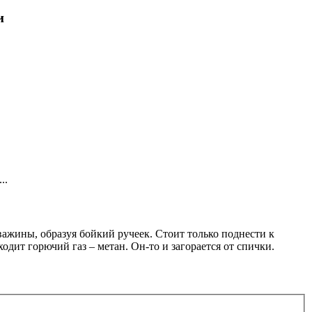
и
..
важины, образуя бойкий ручеек. Стоит только поднести к
одит горючий газ – метан. Он-то и загорается от спички.