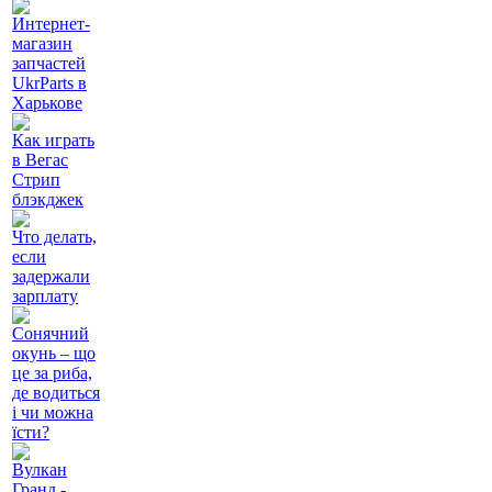
Интернет-
магазин
запчастей
UkrParts в
Харькове
Как играть
в Вегас
Стрип
блэкджек
Что делать,
если
задержали
зарплату
Сонячний
окунь – що
це за риба,
де водиться
і чи можна
їсти?
Вулкан
Гранд -