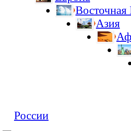
Восточная
Азия
Аф
России