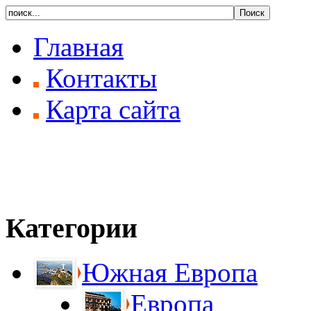
Главная
Контакты
Карта сайта
Категории
Южная Европа
Европа