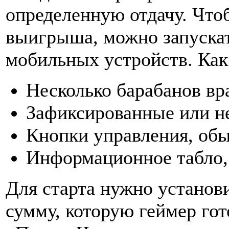
определенную отдачу. Что
выигрыша, можно запускат
мобильных устройств. Как
Несколько барабанов вра
Зафиксированные или н
Кнопки управления, обы
Информационное табло, 
Для старта нужно установ
сумму, которую геймер гот