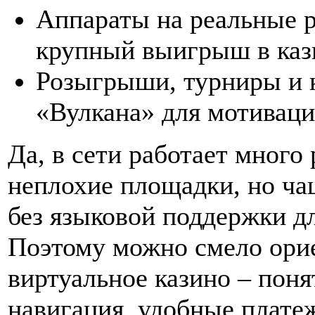
Аппараты на реальные р
крупный выигрыш в каз
Розыгрыши, турниры и 
«Вулкана» для мотиваци
Да, в сети работает много
неплохие площадки, но ча
без языковой поддержки д
Поэтому можно смело орие
виртуальное казино – пон
навигация, удобные плат