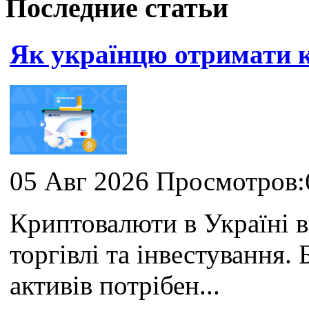
Последние статьи
Як українцю отримати
05 Авг 2026 Просмотров:
Криптовалюти в Україні 
торгівлі та інвестування
активів потрібен...