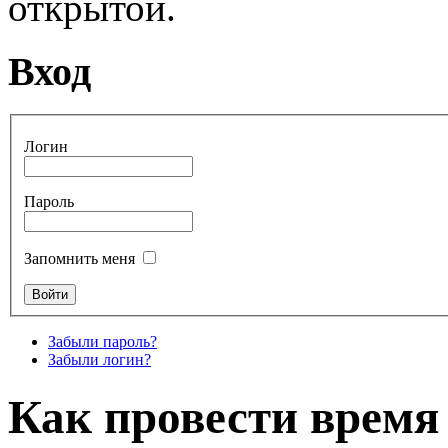
открытой.
Вход
Логин
Пароль
Запомнить меня
Забыли пароль?
Забыли логин?
Как провести время 