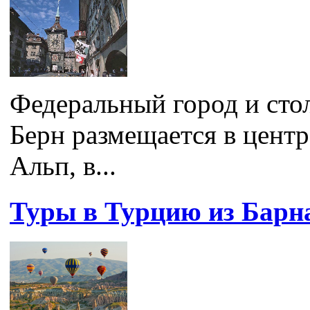
Федеральный город и сто
Берн размещается в центр
Альп, в...
Туры в Турцию из Барн