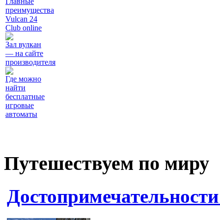
Главные
преимущества
Vulcan 24
Club online
Зал вулкан
— на сайте
производителя
Где можно
найти
бесплатные
игровые
автоматы
Путешествуем по миру
Достопримечательности