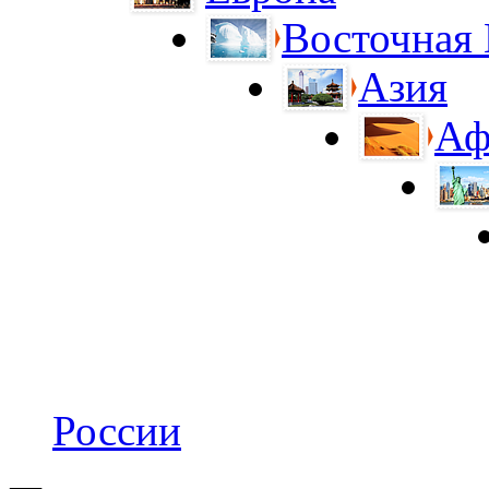
Восточная
Азия
Аф
России