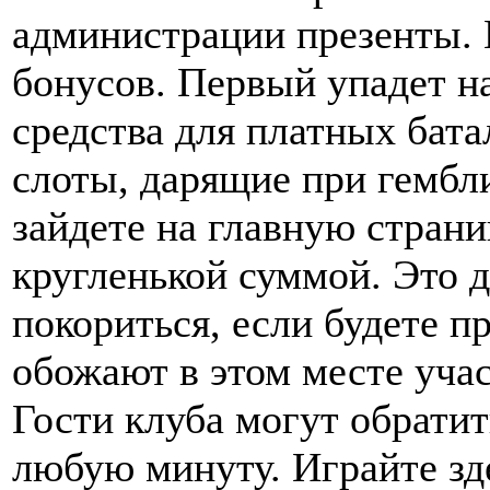
администрации презенты. В
бонусов. Первый упадет на
средства для платных бат
слоты, дарящие при гембл
зайдете на главную страни
кругленькой суммой. Это 
покориться, если будете п
обожают в этом месте учас
Гости клуба могут обратит
любую минуту. Играйте зде