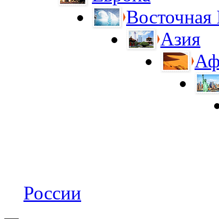
Восточная
Азия
Аф
России