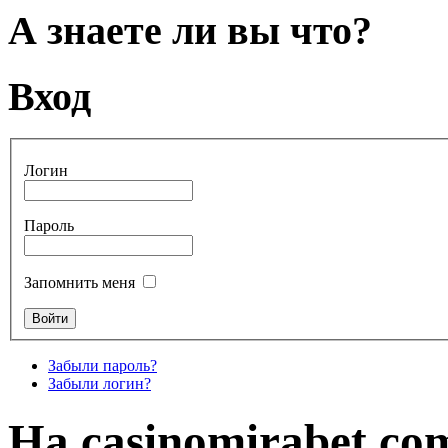
А знаете ли вы что?
Вход
Логин
Пароль
Запомнить меня
Забыли пароль?
Забыли логин?
На casinomirabet.com