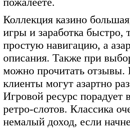
пожалеете.
Коллекция казино большая
игры и заработка быстро, 
простую навигацию, а аза
описания. Также при выбо
можно прочитать отзывы. 
клиенты могут азартно раз
Игровой ресурс порадует 
ретро-слотов. Классика оч
немалый доход, если начн