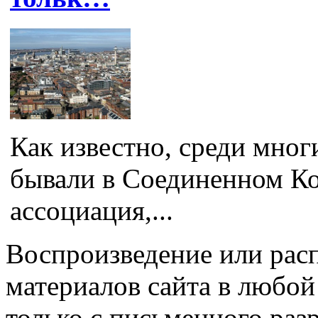
Как известно, среди мног
бывали в Соединенном Ко
ассоциация,...
Воспроизведение или рас
материалов сайта в любо
только с письменного раз