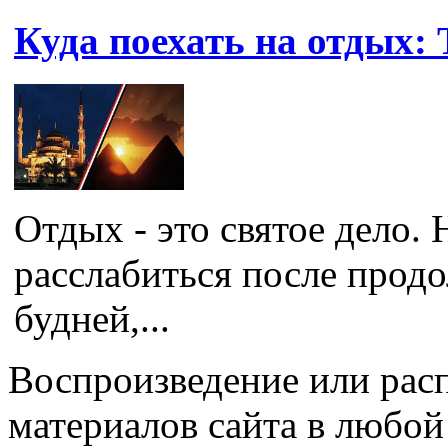
Куда поехать на отдых:
Отдых - это святое дело.
расслабиться после прод
будней,...
Воспроизведение или рас
материалов сайта в любо