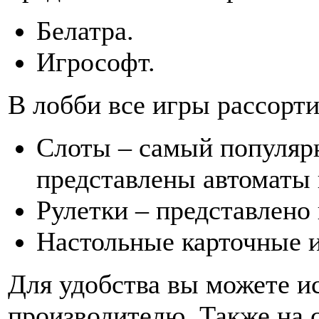
Белатра.
Игрософт.
В лобби все игры рассорт
Слоты – самый популярн
представлены автоматы 
Рулетки – представлено 
Настольные карточные и
Для удобства вы можете ис
производителю. Также на 