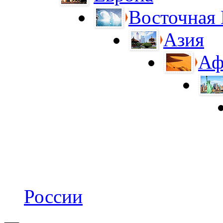
Восточная
Азия
Аф
России