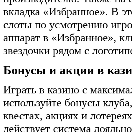
вкладка «Избранное». В эт
слоты по усмотрению игро
аппарат в «Избранное», к
звездочки рядом с логотип
Бонусы и акции в каз
Играть в казино с максима
используйте бонусы клуба,
квестах, акциях и лотерея
действует система лояльно