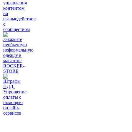
управления
контентом
на
взаимодействие
с
сообществом
Закажите
необычную
неформальную
одежду в
магазине
ROCKER-
STORE
Штрафы
ПДД:
Упрощение
оплаты с
помощью
онлайн-
сервисов