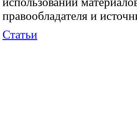
использовании материалов
правообладателя и источн
Статьи