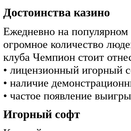
Достоинства казино
Ежедневно на популярном 
огромное количество люд
клуба Чемпион стоит отне
• лицензионный игорный с
• наличие демонстрационн
• частое появление выигр
Игорный софт