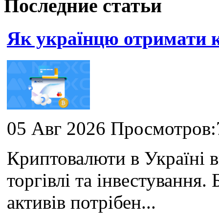
Последние статьи
Як українцю отримати
05 Авг 2026 Просмотров:
Криптовалюти в Україні 
торгівлі та інвестування
активів потрібен...