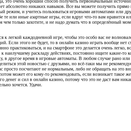
Да, это очень хороший способ получить первоначальный источник
 нет абсолютно никаких навыков. Все вы можете получить прямо 
й режим, и учитесь пользоваться игровыми автоматами или дру
бе те или иные азартные игры, если вдруг что-то вам нравится 
ем чем только захотите, и не надо думать что в определённый м
я к легкой каждодневной игре, чтобы это особо вас не волновал
. Если этого не будет, то в онлайн казино играть вообще нет 
янно практиковаться, и на смартфоне это делается очень легко, в
и к наилучшему раскладу действиях, постоянно ищите какие-то 
ку, в другое время в игровые автоматы. В любом случае рано или
елиться этой новостью с друзьями, но всё-таки мы не рекомендуе
вас просто посчитают не нормальным, либо не обращать на это в
 потом может его кому-то рекомендовать, если возникает такое ж
о денег и сил в онлайн казино, потому что это не даст вам ник
ельно хочется. Удачи.