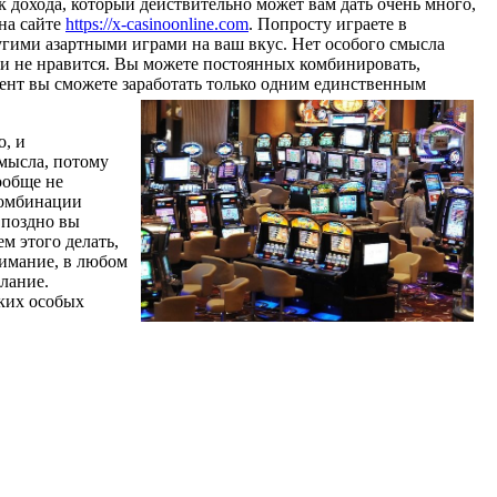
 дохода, который действительно может вам дать очень много,
на сайте
https://x-casinoonline.com
. Попросту играете в
гими азартными играми на ваш вкус. Нет особого смысла
или не нравится. Вы можете постоянных комбинировать,
омент вы сможете заработать только одним единственным
о, и
смысла, потому
ообще не
комбинации
 поздно вы
м этого делать,
нимание, в любом
елание.
аких особых