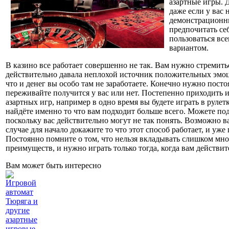
азартные игры. 
даже если у вас
демонстрационны
предпочитать се
пользоваться вс
вариантом.
В казино все работает совершенно не так. Вам нужно стремитьс
действительно давала неплохой источник положительных эмоций
что и денег вы особо там не заработаете. Конечно нужно посто
переживайте получится у вас или нет. Постепенно приходить 
азартных игр, например в одно время вы будете играть в рулет
найдёте именно то что вам подходит больше всего. Можете под
поскольку вас действительно могут не так понять. Возможно 
случае для начало докажите то что этот способ работает, и уже
Постоянно помните о том, что нельзя вкладывать слишком мног
преимуществ, и нужно играть только тогда, когда вам действит
Вам может быть интересно
Игровой
автомат
Тюряга и
другие
азартные
игровые