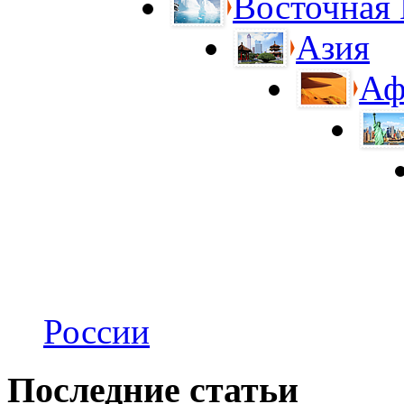
Восточная
Азия
Аф
России
Последние статьи