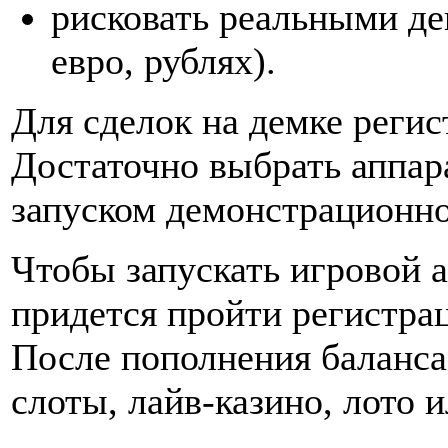
рисковать реальными де
евро, рублях).
Для сделок на демке регис
Достаточно выбрать аппара
запуском демонстрационно
Чтобы запускать игровой а
придется пройти регистра
После пополнения баланса
слоты, лайв-казино, лото 