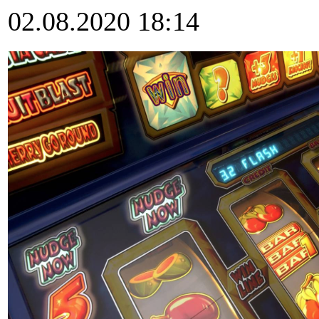
02.08.2020 18:14