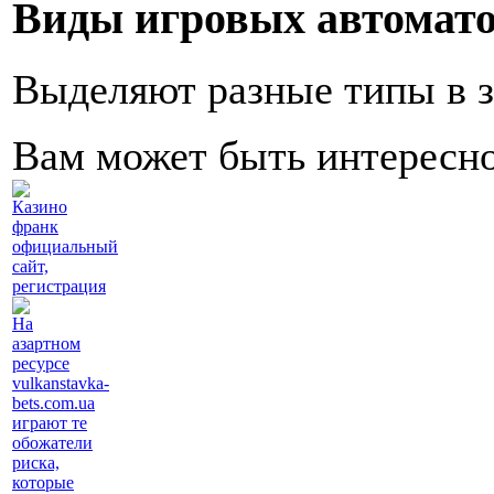
Виды игровых автомат
Выделяют разные типы в з
Вам может быть интересн
Казино
франк
официальный
сайт,
регистрация
На
азартном
ресурсе
vulkanstavka-
bets.com.ua
играют те
обожатели
риска,
которые