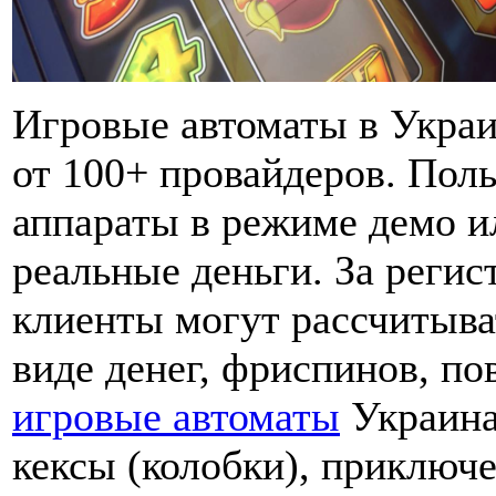
Игровые автоматы в Украи
от 100+ провайдеров. Поль
аппараты в режиме демо и
реальные деньги. За регис
клиенты могут рассчитыва
виде денег, фриспинов, п
игровые автоматы
Украина
кексы (колобки), приключ