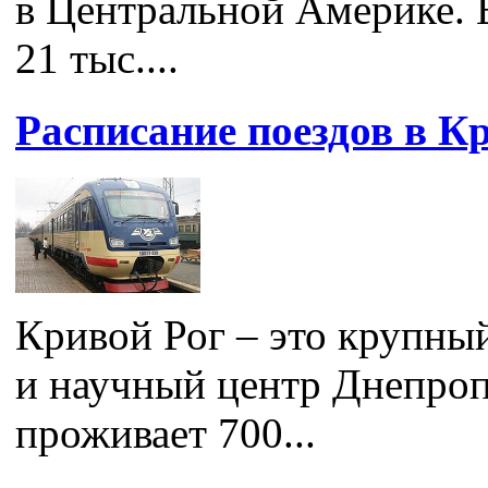
в Центральной Америке. 
21 тыс....
Расписание поездов в К
Кривой Рог – это крупн
и научный центр Днепроп
проживает 700...