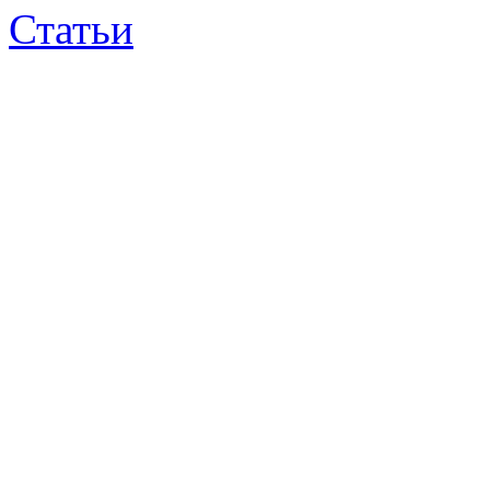
Статьи