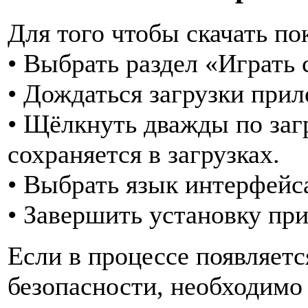
Для того чтобы скачать по
• Выбрать раздел «Играть 
• Дождаться загрузки при
• Щёлкнуть дважды по заг
сохраняется в загрузках.
• Выбрать язык интерфейс
• Завершить установку пр
Если в процессе появляет
безопасности, необходимо