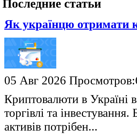
Последние статьи
Як українцю отримати
05 Авг 2026 Просмотров:
Криптовалюти в Україні 
торгівлі та інвестування
активів потрібен...