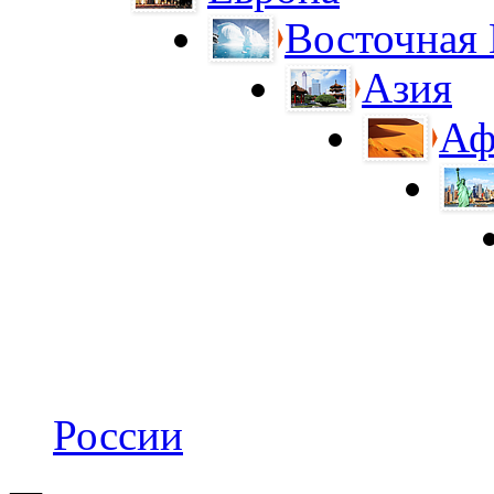
Восточная
Азия
Аф
России