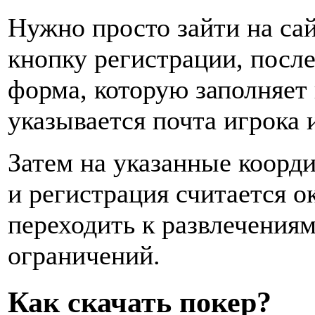
Нужно просто зайти на са
кнопку регистрации, после
форма, которую заполняет 
указывается почта игрока 
Затем на указанные коорд
и регистрация считается 
переходить к развлечениям
ограничений.
Как скачать покер?