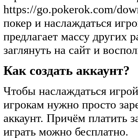
https://go.pokerok.com/dow
покер и наслаждаться игро
предлагает массу других р
заглянуть на сайт и воспо
Как создать аккаунт?
Чтобы наслаждаться игрой
игрокам нужно просто заре
аккаунт. Причём платить з
играть можно бесплатно.