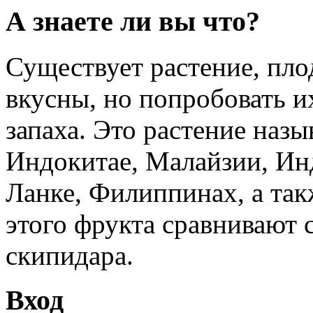
А знаете ли вы что?
Существует растение, пло
вкусны, но попробовать и
запаха. Это растение назы
Индокитае, Малайзии, Ин
Ланке, Филиппинах, а так
этого фрукта сравнивают 
скипидара.
Вход