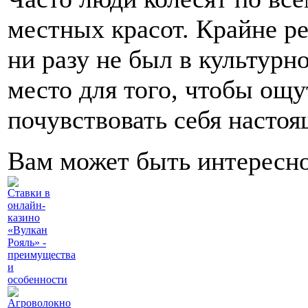
местных красот. Крайне ре
ни разу не был в культурн
место для того, чтобы ощу
почувствовать себя насто
Вам может быть интересн
Ставки в
онлайн-
казино
«Вулкан
Рояль» -
преимущества
и
особенности
Агроволокно