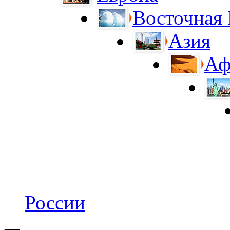
Восточная
Азия
Аф
России