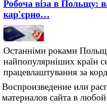
Робоча віза в Польщу: 
кар'єрно…
Останніми роками Польща
найпопулярніших країн се
працевлаштування за корд
Воспроизведение или рас
материалов сайта в любо