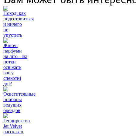
Поход: как
подготовиться
и ничего
не
упустить
Жіночі
парфуми
на літо - які
нотки
освіжать
вас у
спекотні
дні?
Осветительные
приборы
ведущих
брендов
Гендиректор
Jet Velvet
рассказал,