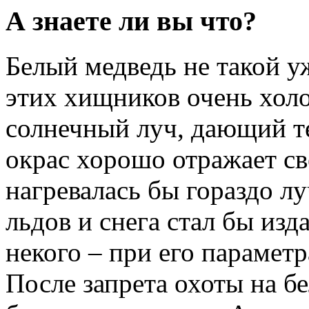
А знаете ли вы что?
Белый медведь не такой у
этих хищников очень хол
солнечный луч, дающий т
окрас хорошо отражает св
нагревалась бы гораздо л
льдов и снега стал бы из
некого – при его параметр
После запрета охоты на б