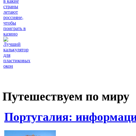
в какие
страны
летают
россияне,
чтобы
поиграть в
казино
Лучший
калькулятор
для
пластиковых
окон
Путешествуем по миру
Португалия: информаци