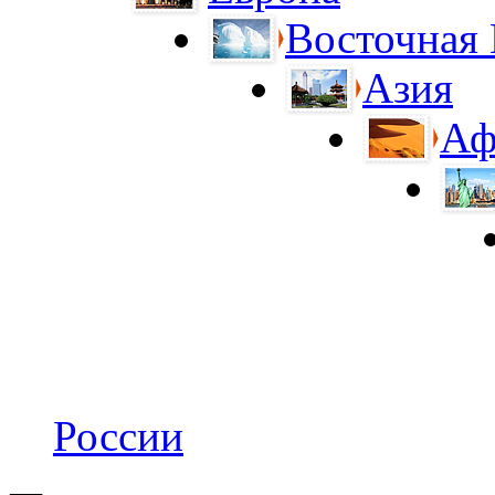
Восточная
Азия
Аф
России