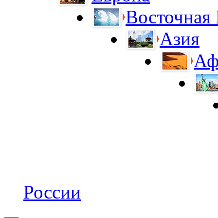
Восточная
Азия
Аф
России