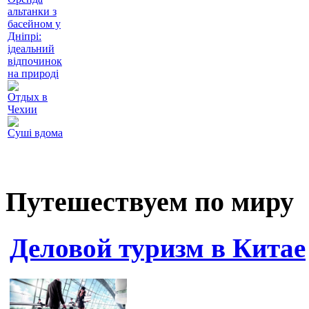
альтанки з
басейном у
Дніпрі:
ідеальний
відпочинок
на природі
Отдых в
Чехии
Суші вдома
Путешествуем по миру
Деловой туризм в Китае