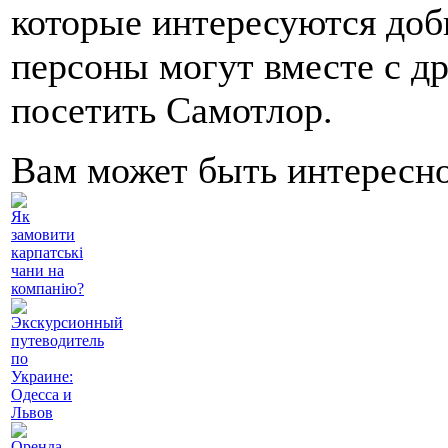
которые интересуются доб
персоны могут вместе с д
посетить Самотлор.
Вам может быть интересн
Як
замовити
карпатські
чани на
компанію?
Экскурсионный
путеводитель
по
Украине:
Одесса и
Львов
Оренда