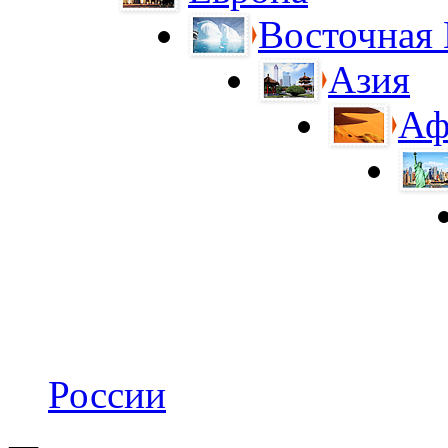
Восточная
Азия
Аф
России