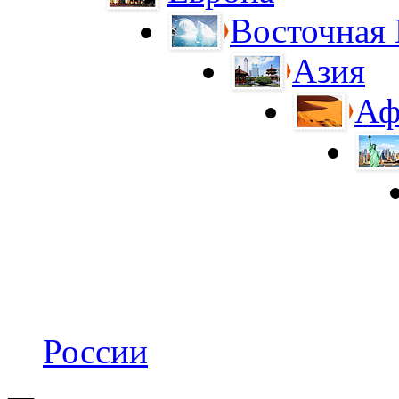
Восточная
Азия
Аф
России