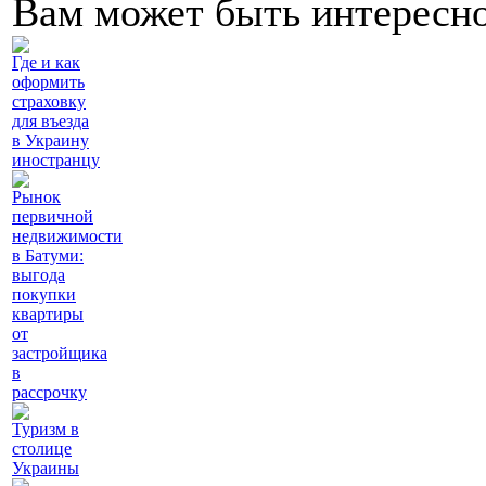
Вам может быть интересн
Где и как
оформить
страховку
для въезда
в Украину
иностранцу
Рынок
первичной
недвижимости
в Батуми:
выгода
покупки
квартиры
от
застройщика
в
рассрочку
Туризм в
столице
Украины