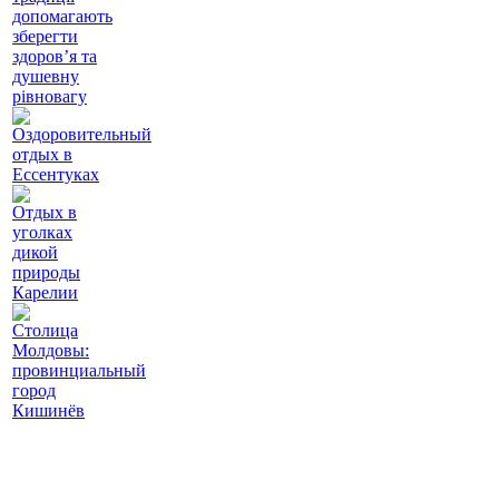
допомагають
зберегти
здоров’я та
душевну
рівновагу
Оздоровительный
отдых в
Ессентуках
Отдых в
уголках
дикой
природы
Карелии
Столица
Молдовы:
провинциальный
город
Кишинёв