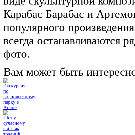
виде скульптурной композ
Карабас Барабас и Артемон
популярного произведения 
всегда останавливаются ря
фото.
Вам может быть интересн
Экскурсия
по
воднолыжному
парку в
Анапе
Піст у
сучасному
світі: як
традиції