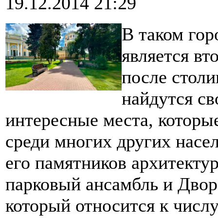
19.12.2014 21:29
В таком гор
является вт
после столи
найдутся св
интересные места, которы
среди многих других насе
его памятников архитекту
парковый ансамбль и Двор
который относится к числ