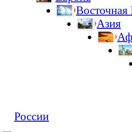
Восточная
Азия
Аф
России