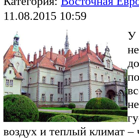
Категория:
Восточная Евр
11.08.2015 10:59
У 
не
до
по
вс
не
гу
воздух и теплый климат –