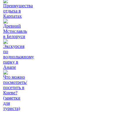
Преимущества
отдыха в
Карпатах
Древний
Мстиславль
в Белоруси
Экскурсия
по
воднолыжному
парку в
Анапе
Что можно
посмотреть/
посетить в
Киеве?
(заметки
для
туриста)