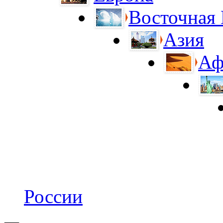
Восточная
Азия
Аф
России