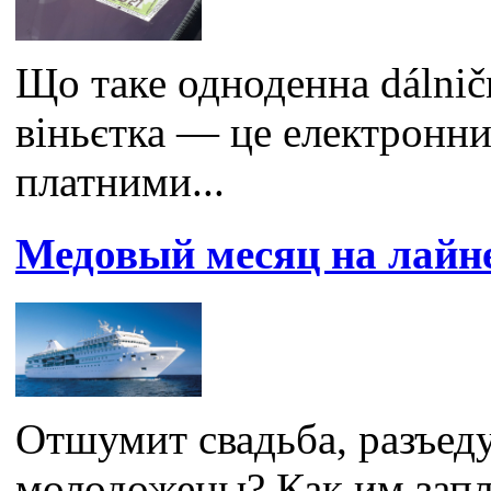
Що таке одноденна dálnič
віньєтка — це електронни
платними...
Медовый месяц на лайн
Отшумит свадьба, разъеду
молодожены? Как им запл