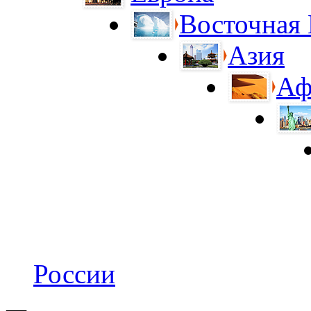
Восточная
Азия
Аф
России