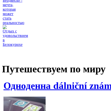
Бердянске -
мечта,
которая
может
стать
реальностью
Отдых с
удовольствием
в
Белокурихе
Путешествуем по миру
Одноденна dálniční znám