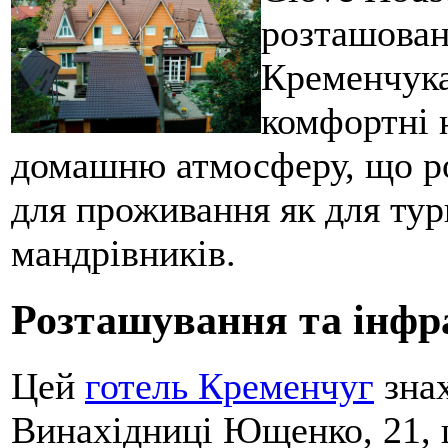
розташован
Кременчука
комфортні 
домашню атмосферу, що ро
для проживання як для тури
мандрівників.
Розташування та інфр
Цей
готель Кременчуг
знах
Винахідниці Ющенко, 21, 