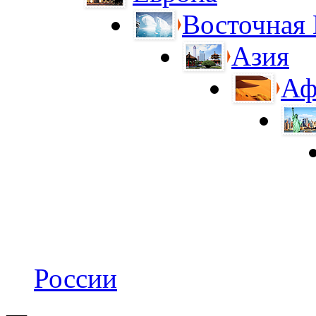
Восточная
Азия
Аф
России