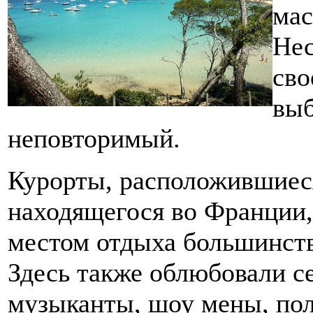
мас
Нес
сво
выб
неповторимый.
Курорты, расположившиеся
находящегося во Франции
местом отдыха большинст
Здесь также облюбовали се
музыканты, шоу мены, по