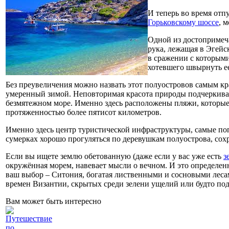
И теперь во время отп
Горьковскому шоссе
, 
Одной из достопримеч
рука, лежащая в Эгейс
в сражении с которыми
хотевшего швырнуть ее
Без преувеличения можно назвать этот полуостровов самым кр
умеренный зимой. Неповторимая красота природы подчеркивает
безмятежном море. Именно здесь расположены пляжи, которые
протяженностью более пятисот километров.
Именно здесь центр туристической инфраструктуры, самые по
сумерках хорошо прогуляться по деревушкам полуострова, сох
Если вы ищете землю обетованную (даже если у вас уже есть
з
окружённая морем, навевает мысли о вечном. И это определенн
ваш выбор – Ситония, богатая лиственными и сосновыми леса
времен Византии, скрытых среди зелени ущелий или будто по
Вам может быть интересно
Путешествие
по