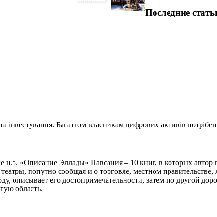
Последние стать
та інвестування. Багатьом власникам цифрових активів потрібен.
ке н.э. «Описание Эллады» Павсания – 10 книг, в которых авто
 театры, попутно сообщая и о торговле, местном правительстве,
ду, описывает его достопримечательности, затем по другой дорог
угую область.