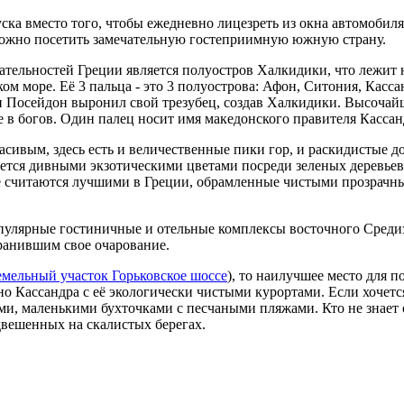
уска вместо того, чтобы ежедневно лицезреть из окна автомоби
можно посетить замечательную гостеприимную южную страну.
ательностей Греции является полуостров Халкидики, что лежит
ком море. Её 3 пальца - это 3 полуострова: Афон, Ситония, Кас
 Посейдон выронил свой трезубец, создав Халкидики. Высочайш
 в богов. Один палец носит имя македонского правителя Кассанд
асивым, здесь есть и величественные пики гор, и раскидистые д
ся дивными экзотическими цветами посреди зеленых деревьев. 
 считаются лучшими в Греции, обрамленные чистыми прозрачным
пулярные гостиничные и отельные комплексы восточного Средиз
ранившим свое очарование.
емельный участок Горьковское шоссе
), то наилучшее место для п
о Кассандра с её экологически чистыми курортами. Если хочетс
ми, маленькими бухточками с песчаными пляжами. Кто не знает
двешенных на скалистых берегах.