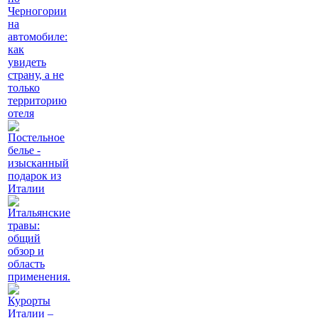
Черногории
на
автомобиле:
как
увидеть
страну, а не
только
территорию
отеля
Постельное
белье -
изысканный
подарок из
Италии
Итальянские
травы:
общий
обзор и
область
применения.
Курорты
Италии –