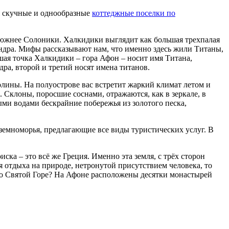
ля скучные и однообразные
коттеджные поселки по
 южнее Солоники. Халкидики выглядит как большая трехпалая
сандра. Мифы рассказывают нам, что именно здесь жили Титаны,
ая точка Халкидики – гора Афон – носит имя Титана,
ра, второй и третий носят имена титанов.
олины. На полуострове вас встретит жаркий климат летом и
Склоны, поросшие соснами, отражаются, как в зеркале, в
и водами бескрайние побережья из золотого песка,
емноморья, предлагающие все виды туристических услуг. В
оиска – это всё же Греция. Именно эта земля, с трёх сторон
я отдыха на природе, нетронутой присутствием человека, то
 о Святой Горе? На Афоне расположены десятки монастырей