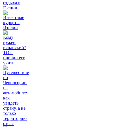
отдыха в
Греции
Известные
курорты
Италии
Кому
нужен
испанский?
ТОП
причин его
учить
Путешествие
по
Черногории
на
автомобиле:
как
увидеть
страну, а не
только
территорию
отеля