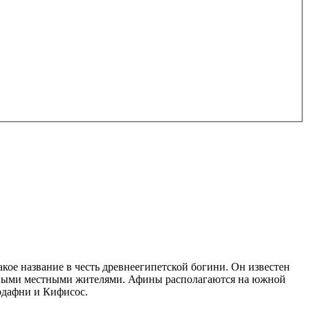
ое название в честь древнеегипетской богини. Он известен
бными местными жителями. Афины располагаются на южной
одафни и Кифисос.