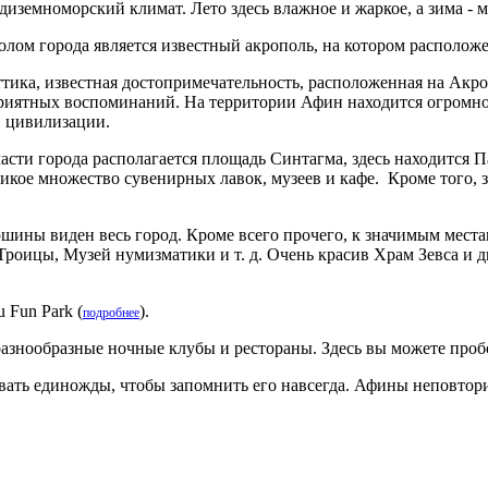
диземноморский климат. Лето здесь влажное и жаркое, а зима - 
лом города является известный акрополь, на котором располож
тика, известная достопримечательность, расположенная на Акр
риятных воспоминаний. На территории Афин находится огромное
й цивилизации.
асти города располагается площадь Синтагма, здесь находится 
ликое множество сувенирных лавок, музеев и кафе. Кроме того,
ршины виден весь город. Кроме всего прочего, к значимым мест
Троицы, Музей нумизматики и т. д. Очень красив Храм Зевса и
 Fun Park (
).
подробнее
разнообразные ночные клубы и рестораны. Здесь вы можете проб
вать единожды, чтобы запомнить его навсегда. Афины неповтори