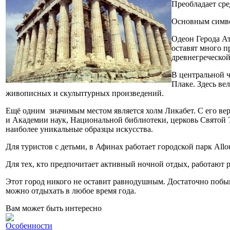
Преобладает сре
Основным симво
Одеон Герода Ат
оставят много п
древнегреческо
В центральной ч
Плаке. Здесь ве
живописных и скульптурных произведений.
Ещё одним значимым местом является холм Ликабет. С его ве
и Академии наук, Национальной библиотеки, церковь Святой 
наиболее уникальные образцы искусства.
Для туристов с детьми, в Афинах работает городской парк Allou
Для тех, кто предпочитает активный ночной отдых, работают 
Этот город никого не оставит равнодушным. Достаточно побы
можно отдыхать в любое время года.
Вам может быть интересно
Особенности