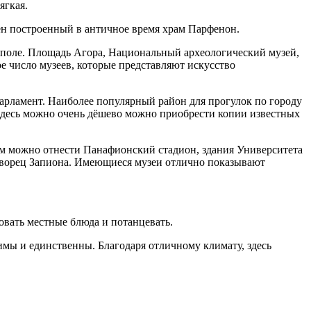
мягкая.
ен построенный в античное время храм Парфенон.
ополе. Площадь Агора, Национальный археологический музей,
 число музеев, которые представляют искусство
Парламент. Наиболее популярный район для прогулок по городу
 здесь можно очень дёшево можно приобрести копии известных
ам можно отнести Панафионский стадион, здания Университета
 дворец Запиона. Имеющиеся музеи отлично показывают
овать местные блюда и потанцевать.
мы и единственны. Благодаря отличному климату, здесь