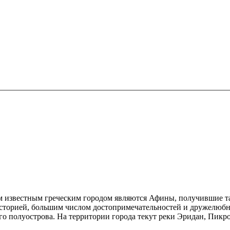
 известным греческим городом являются Афины, получившие так
историей, большим числом достопримечательностей и дружелю
го полуострова. На территории города текут реки Эридан, Пикр